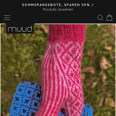
Direkt
SOMMERANGEBOTE, SPAREN 30% /
zum
Produkt ansehen
Pause
Inhalt
Seitennavigation
Suc
E
Diashow