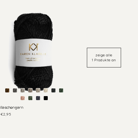
zeige alle
1 Produkte an
flaschengarn
€2,95