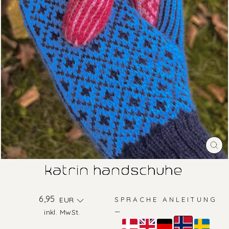
SC
ES
katrin handschuhe
Normaler
6,95
EUR
SPRACHE ANLEITUNG
Preis
—
inkl. MwSt.
Farbe
—