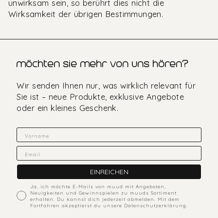
unwirksam sein, so berührt dies nicht die
Wirksamkeit der übrigen Bestimmungen.
möchten sie mehr von uns hören?
Wir senden Ihnen nur, was wirklich relevant für
Sie ist – neue Produkte, exklusive Angebote
oder ein kleines Geschenk.
Fornavn
Email
EINREICHEN
ACcepts marketing
Ja, ich möchte E-Mails von muud mit Angeboten,
Neuigkeiten und Gewinnspielen zu muuds Sortiment
erhalten. Du kannst dich jederzeit abmelden. Mit dem
Fortfahren akzeptierst du unsere Datenschutzerklärung.