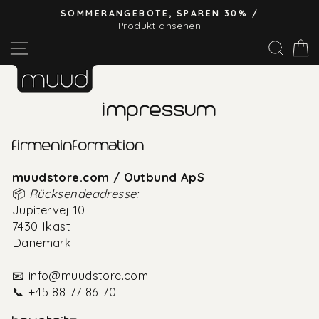
Direkt
SOMMERANGEBOTE, SPAREN 30% /
zum
Produkt ansehen
Pause
Inhalt
Seitennavigation
Suc
E
Diashow
impressum
firmeninformation
muudstore.com / Outbund ApS
📦
Rücksendeadresse:
Jupitervej 10
7430 Ikast
Dänemark
📧
info@muudstore.com
📞 +45 88 77 86 70