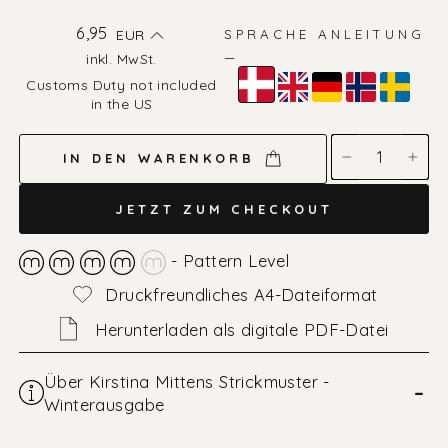
Normaler
6,95
EUR
SPRACHE ANLEITUNG
Preis
—
inkl. MwSt.
Farbe
Customs Duty not included
—
in the US
Dänisch
IN DEN WARENKORB
−
+
JETZT ZUM CHECKOUT
- Pattern Level
Druckfreundliches A4-Dateiformat
Herunterladen als digitale PDF-Datei
Über Kirstina Mittens Strickmuster -
–
Winterausgabe