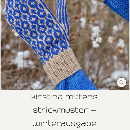
SC
ES
kirstina mittens
strickmuster -
winterausgabe