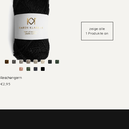
zeige alle
1 Produkte an
flaschengarn
€2,95