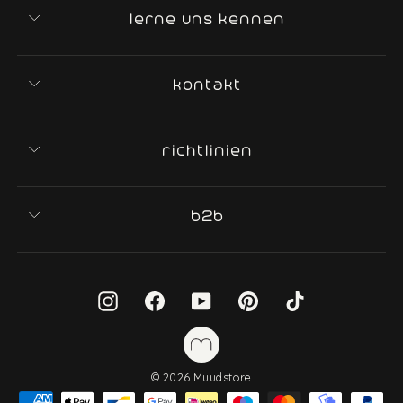
lerne uns kennen
kontakt
richtlinien
b2b
Instagram
Facebook
YouTube
Pinterest
TikTok
© 2026 Muudstore
IN DEN WARENKORB
−
+