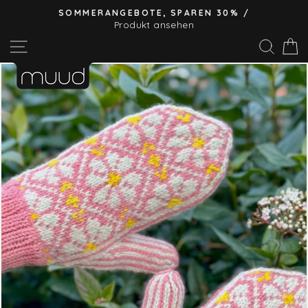
Direkt
SOMMERANGEBOTE, SPAREN 30% /
zum
Produkt ansehen
Pause
Inhalt
Seitennavigation
Suc
E
Diashow