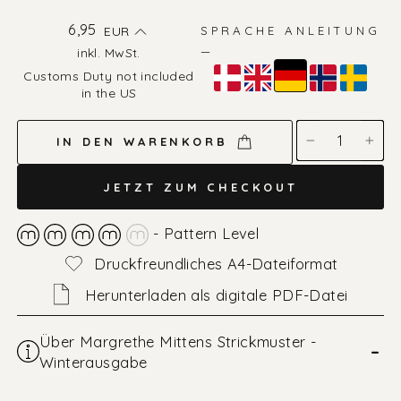
Normaler
6,95
EUR
SPRACHE ANLEITUNG
Preis
—
inkl. MwSt.
Farbe
Customs Duty not included
—
in the US
Deutsch
IN DEN WARENKORB
−
+
JETZT ZUM CHECKOUT
- Pattern Level
Druckfreundliches A4-Dateiformat
Herunterladen als digitale PDF-Datei
Über Margrethe Mittens Strickmuster -
–
Winterausgabe