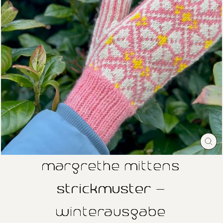
SC
ES
margrethe mittens
strickmuster -
winterausgabe