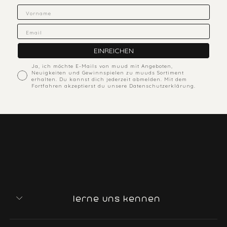
Fornavn
Email
EINREICHEN
ACcepts marketing
Ja, ich möchte E-Mails von muud mit Angeboten,
Neuigkeiten und Gewinnspielen zu muuds Sortiment
erhalten. Du kannst dich jederzeit abmelden. Mit dem
Fortfahren akzeptierst du unsere Datenschutzerklärung.
lerne uns kennen