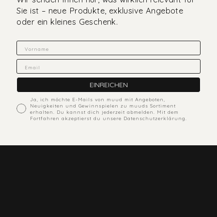
Sie ist – neue Produkte, exklusive Angebote
oder ein kleines Geschenk.
Fornavn
Email
EINREICHEN
ACcepts marketing
Ja, ich möchte E-Mails von muud mit Angeboten,
Neuigkeiten und Gewinnspielen zu muuds Sortiment
erhalten. Du kannst dich jederzeit abmelden. Mit dem
Fortfahren akzeptierst du unsere Datenschutzerklärung.