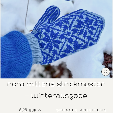
SC
ES
nora mittens strickmuster
- winterausgabe
Normaler
6,95
EUR
SPRACHE ANLEITUNG