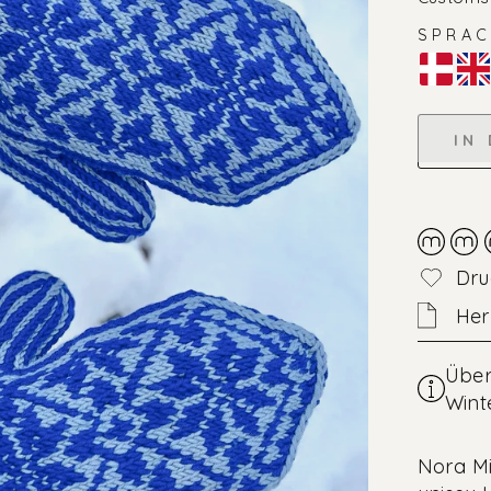
SPRAC
Farbe
—
Deutsch
IN
Dru
Her
Über
Wint
Nora Mi