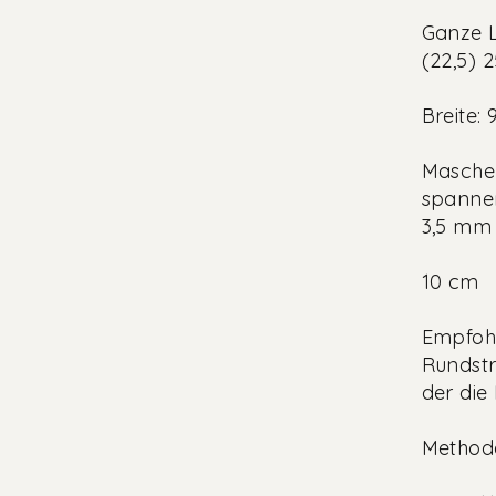
Ganze L
(22,5) 
Breite: 
Masche
spannen
3,5 mm 
10 cm
Empfoh
Rundstr
der die
Methode