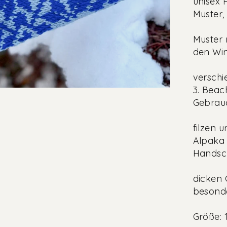
unisex 
Muster,
Muster 
den Win
verschi
3. Beac
Gebrau
filzen 
Alpaka 
Handsc
dicken 
besond
Größe: 1