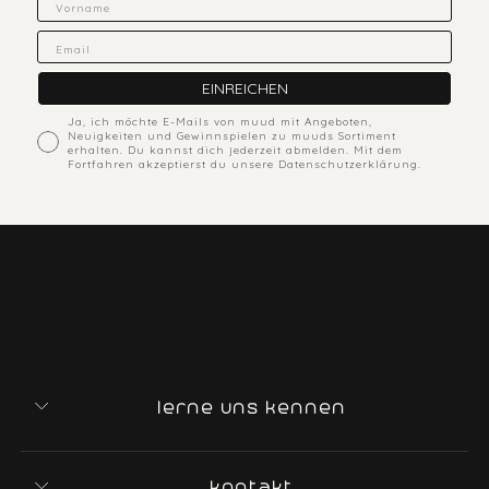
Email
EINREICHEN
ACcepts marketing
Ja, ich möchte E-Mails von muud mit Angeboten,
Neuigkeiten und Gewinnspielen zu muuds Sortiment
erhalten. Du kannst dich jederzeit abmelden. Mit dem
Fortfahren akzeptierst du unsere Datenschutzerklärung.
lerne uns kennen
kontakt