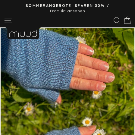
Direkt
SOMMERANGEBOTE, SPAREN 30% /
zum
Produkt ansehen
Pause
Inhalt
Seitennavigation
Suc
E
Diashow