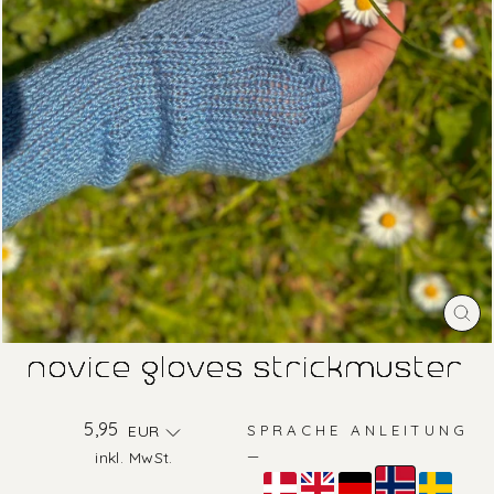
SC
ES
novice gloves strickmuster
Normaler
5,95
EUR
SPRACHE ANLEITUNG
Preis
—
inkl. MwSt.
Farbe
—