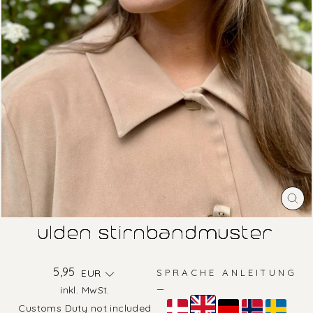
SC
ES
ulden stirnbandmuster
Normaler
5,95
EUR
SPRACHE ANLEITUNG
Preis
—
inkl. MwSt.
Farbe
Customs Duty not included
—