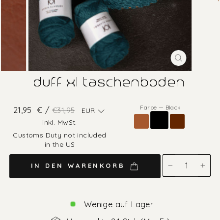
SCHLIESS
ESC)
duff xl taschenboden
Farbe
—
Black
Normaler
Sonderpreis
21,95
€ /
€31,95
EUR
Preis
inkl. MwSt.
Customs Duty not included
in the US
IN DEN WARENKORB
−
+
Wenige auf Lager