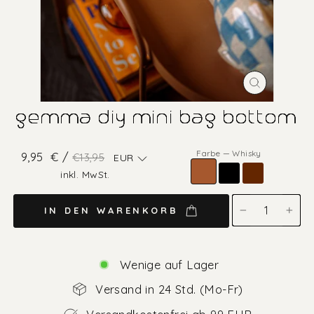
SCHLIESS
ESC)
gemma diy mini bag bottom
Farbe
—
Whisky
Normaler
Sonderpreis
9,95
€ /
€13,95
EUR
Preis
inkl. MwSt.
IN DEN WARENKORB
−
+
Wenige auf Lager
Versand in 24 Std. (Mo-Fr)