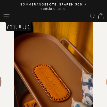
Direkt
SOMMERANGEBOTE, SPAREN 30% /
zum
Produkt ansehen
Pause
Inhalt
Seitennavigation
Suc
E
Diashow