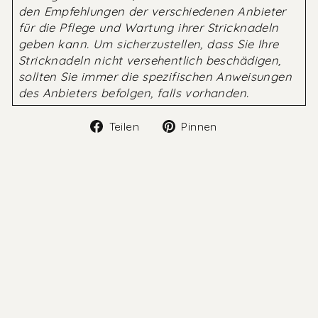
den Empfehlungen der verschiedenen Anbieter
für die Pflege und Wartung ihrer Stricknadeln
geben kann. Um sicherzustellen, dass Sie Ihre
Stricknadeln nicht versehentlich beschädigen,
sollten Sie immer die spezifischen Anweisungen
des Anbieters befolgen, falls vorhanden.
Auf
Auf
Teilen
Pinnen
Facebook
Pinterest
teilen
pinnen
1 kommentar
sharon
Februar 13, 2025
thank you so much for this excellent explanation of
caring or knitting needle.