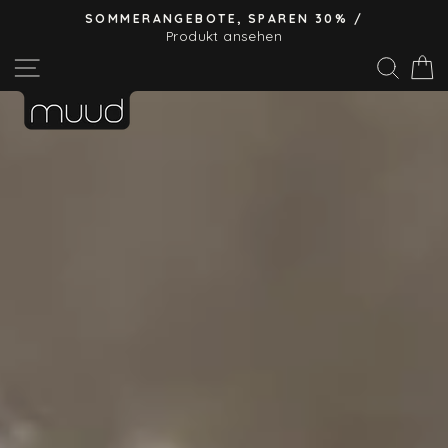
Direkt
SOMMERANGEBOTE, SPAREN 30% /
zum
Produkt ansehen
Pause
Inhalt
Seitennavigation
Suc
E
Diashow