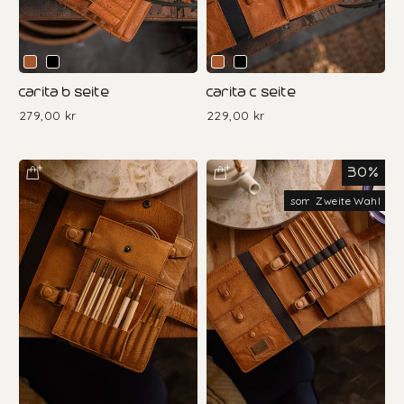
carita b seite
carita c seite
279,00 kr
229,00 kr
30%
sommerangebote
Zweite Wahl