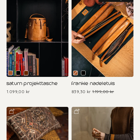
saturn projekttasche
frankie nadeletuis
1.099,00 kr
839,30 kr
Sonderpreis
Normaler
1.199,00 kr
Preis