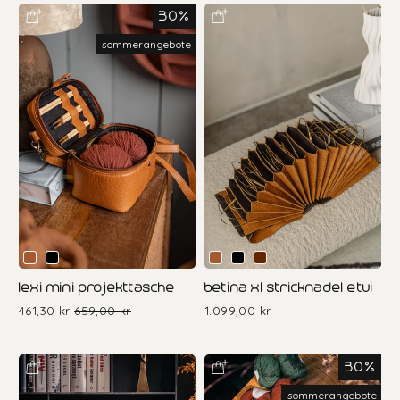
30%
sommerangebote
lexi mini projekttasche
betina xl stricknadel etui
461,30 kr
Sonderpreis
Normaler
659,00 kr
1.099,00 kr
Preis
30%
sommerangebote