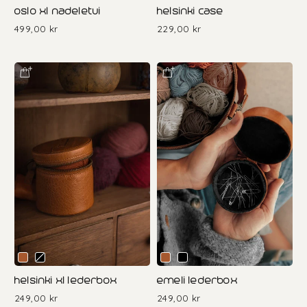
oslo xl nadeletui
helsinki case
499,00 kr
229,00 kr
helsinki xl lederbox
emeli lederbox
249,00 kr
249,00 kr