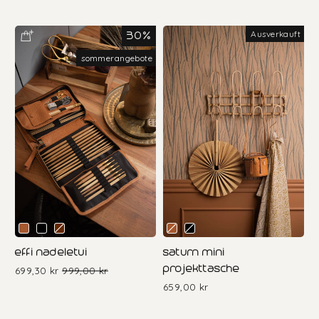
Ausverkauft
30%
sommerangebote
effi nadeletui
saturn mini
projekttasche
699,30 kr
Sonderpreis
Normaler
999,00 kr
Preis
659,00 kr