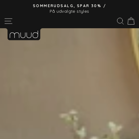
Hop
SOMMERUDSALG, SPAR 30% /
til
På udvalgte styles
Pause
indhold
Site navigation
Søg
slideshow