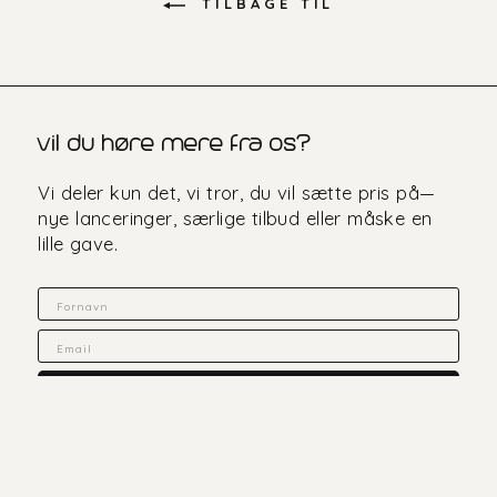
TILBAGE TIL
vil du høre mere fra os?
Vi deler kun det, vi tror, du vil sætte pris på—
nye lanceringer, særlige tilbud eller måske en
lille gave.
Fornavn
Email
TILMELD DIG
marketing consent
Ja tak, jeg vil gerne modtage mails fra muud med tilbud,
nyheder og konkurrencer om muuds sortiment. Du kan
til enhver tid afmelde dig. Ved at fortsætte accepterer du
vores privatlivspolitik.