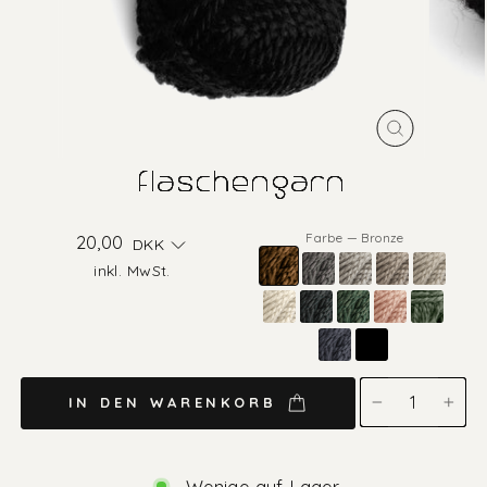
SCHLIESS
ESC)
flaschengarn
Farbe
—
Bronze
Normaler
20,00
DKK
Preis
inkl. MwSt.
IN DEN WARENKORB
−
+
Wenige auf Lager