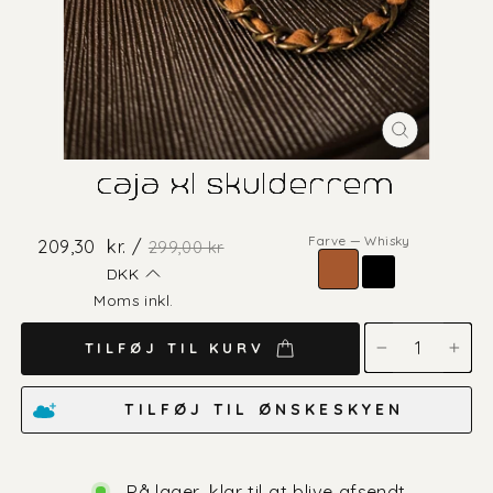
LUK
(ESC)
caja xl skulderrem
Farve
—
Whisky
Alm
Salgspris
209,30
kr. /
299,00 kr
pris
DKK
Moms inkl.
TILFØJ TIL KURV
−
+
TILFØJ TIL ØNSKESKYEN
På lager, klar til at blive afsendt