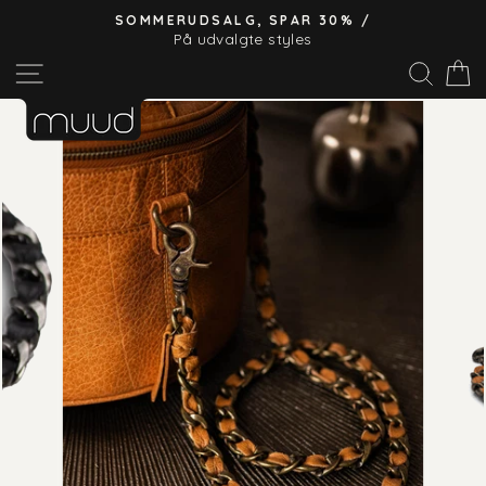
Hop
SOMMERUDSALG, SPAR 30% /
til
På udvalgte styles
Pause
indhold
Site navigation
Søg
slideshow