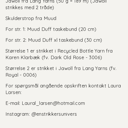
Jawoll fra Lang Yarns (50 g = 189 m) (Jawoll
strikkes med 2 tråde)
Skulderstrop fra Muud
For str. 1: Muud Duff taskebund (20 cm)
For str. 2: Muud Duff xl taskebund (30 cm)
Størrelse 1 er strikket i Recycled Bottle Yarn fra
Karen Klarbæk (fv. Dark Old Rose - 3006)
Størrelse 2 er strikket i Jawoll fra Lang Yarns (fv.
Royal - 0006)
For spørgsmål angående opskriften kontakt Laura
Larsen:
E-mail: Laural_larsen@hotmail.com
Instagram: @enstrikkersunivers