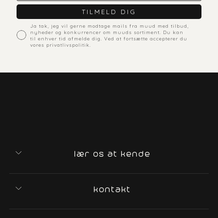
TILMELD DIG
marketing consent
Ja tak, jeg vil gerne modtage mails fra muud med tilbud,
nyheder og konkurrencer om muuds sortiment. Du kan
til enhver tid afmelde dig. Ved at fortsætte accepterer du
vores privatlivspolitik.
lær os at kende
kontakt