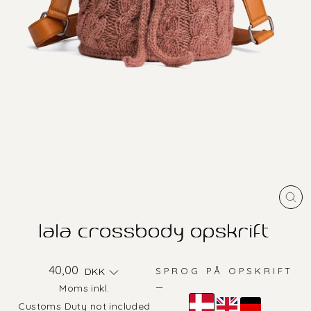
LU
(E
lala crossbody opskrift
Alm
40,00
DKK
SPROG PÅ OPSKRIFT
pris
—
Moms inkl.
Farve
Customs Duty not included
—