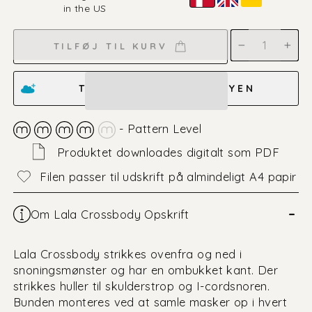
in the US
Dansk
TILFØJ TIL KURV
−
+
TILFØJ TIL ØNSKESKYEN
- Pattern Level
Produktet downloades digitalt som PDF
Filen passer til udskrift på almindeligt A4 papir
–
Om Lala Crossbody Opskrift
Lala Crossbody strikkes ovenfra og ned i
snoningsmønster og har en ombukket kant. Der
strikkes huller til skulderstrop og I-cordsnoren.
Bunden monteres ved at samle masker op i hvert