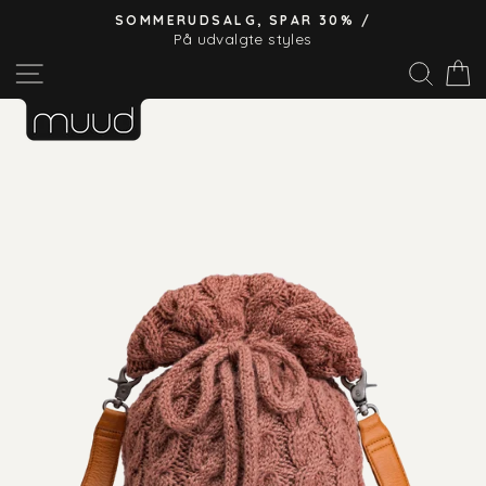
Hop
SOMMERUDSALG, SPAR 30% /
til
På udvalgte styles
Pause
indhold
Site navigation
Søg
slideshow